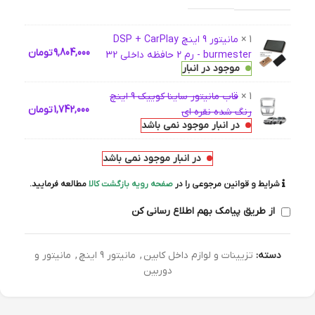
1 ×
مانیتور 9 اینچ DSP + CarPlay
9,804,000
تومان
burmester - رم 2 حافظه داخلی 32
موجود در انبار
1 ×
قاب مانیتور ساینا کوییک 9 اینچ
1,742,000
تومان
رنگ شده نقره ای
در انبار موجود نمی باشد
در انبار موجود نمی باشد
شرایط و قوانین مرجوعی را در
صفحه رویه بازگشت کالا
مطالعه فرمایید.
از طریق پیامک بهم اطلاع رسانی کن
دسته:
تزیینات و لوازم داخل کابین
,
مانیتور 9 اینچ
,
مانیتور و
دوربین