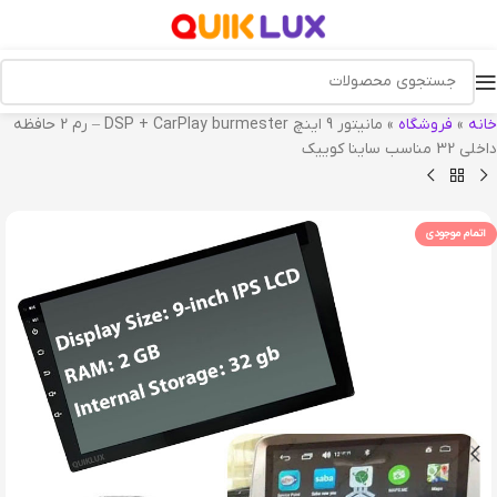
خانه
»
فروشگاه
»
مانیتور 9 اینچ DSP + CarPlay burmester – رم 2 حافظه
داخلی 32 مناسب ساینا کوییک
اتمام موجودی