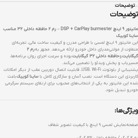
توضیحات
توضیحات
مانیتور 9 اینچ DSP + CarPlay burmester – رم 2 حافظه داخلی 32 مناسب
ساینا کوییک
این مانیتور ۹ اینچ لمسی با طراحی مدرن و کیفیت ساخت عالی، تجربه‌ای
متفاوت از مولتی‌مدیای داخل خودرو ارائه می‌دهد. مجهز به
رم 2
گیگابایت
و
حافظه داخلی 32 گیگابایت
بوده و سرعت اجرای روان برنامه‌ها،
مسیریاب و پخش ویدئو را تضمین می‌کند.
پشتیبانی از بلوتوث، USB، Wi-Fi، قابلیت اتصال دوربین عقب از دیگر امکانات
کاربردی این دستگاه است. نصب آسان و سازگاری کامل با
ساینا کوییک
باعث
شده این مانیتور به یکی از انتخاب‌های محبوب برای ارتقای سیستم سرگرمی
خودرو تبدیل شود.
ویژگی‌ها:
صفحه‌نمایش لمسی ۹ اینچ با کیفیت تصویر شفاف
رم 2 گیگ / حافظه داخلی 32 گیگ