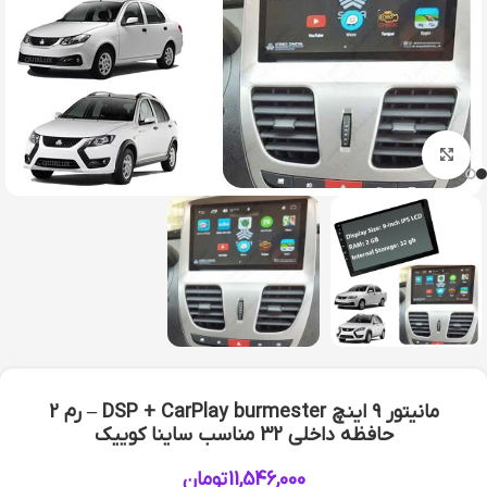
بزرگنمایی تصویر
مانیتور 9 اینچ DSP + CarPlay burmester – رم 2
حافظه داخلی 32 مناسب ساینا کوییک
11,546,000
تومان