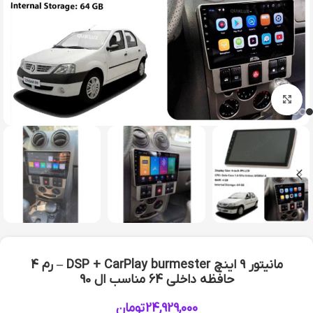
بزرگنمایی تصویر
مانیتور 9 اینچ DSP + CarPlay burmester – رم 4
حافظه داخلی 64 مناسب ال 90
24,929,000
تومان