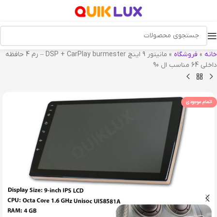
خانه
»
فروشگاه
»
مانیتور 9 اینچ DSP + CarPlay burmester – رم 4 حافظه
داخلی 64 مناسب ال 90
اتمام موجودی