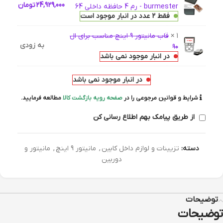
24,929,000
تومان
burmester - رم 4 حافظه داخلی 64
فقط 2 عدد در انبار موجود است
1 ×
قاب مانیتور 9 اینچ مناسب برای ال
به زودی
90
در انبار موجود نمی باشد
در انبار موجود نمی باشد
شرایط و قوانین مرجوعی را در
صفحه رویه بازگشت کالا
مطالعه فرمایید.
از طریق پیامک بهم اطلاع رسانی کن
دسته:
تزیینات و لوازم داخل کابین
,
مانیتور 9 اینچ
,
مانیتور و
دوربین
توضیحات
توضیحات