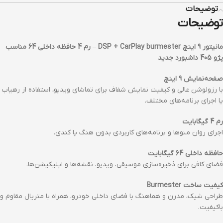
توضیحات
توضیحات
مانیتور 9 اینچ DSP + CarPlay burmester – رم 4 حافظه داخلی 64 مناسب
پژو 405 داشبورد جدید
صفحه‌نمایش 9 اینچ
با رزولوشن عالی و کیفیت نمایش شفاف برای تماشای ویدیو، استفاده از رهیاب
یا اجرای برنامه‌های مختلف.
رم 4 گیگابایت
اجرای روان منوها و برنامه‌های کاربردی بدون هنگ یا کندی.
حافظه داخلی 64 گیگابایت
فضای کافی برای ذخیره‌سازی موسیقی، ویدیو، نقشه‌ها و اپلیکیشن‌ها.
کیفیت ساخت Burmester
طراحی شیک، مدرن و هماهنگ با فضای داخلی خودرو، همراه با متریال مقاوم و
باکیفیت.