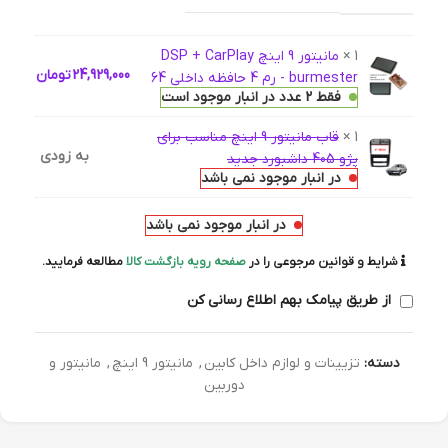
1 ×
مانیتور 9 اینچ DSP + CarPlay
24,929,000
تومان
burmester - رم 4 حافظه داخلی 64
فقط 2 عدد در انبار موجود است
1 ×
قاب مانیتور 9 اینچ مناسب برای
به زودی
پژو 405 داشبورد جدید
در انبار موجود نمی باشد
در انبار موجود نمی باشد
شرایط و قوانین مرجوعی را در
صفحه رویه بازگشت کالا
مطالعه فرمایید.
از طریق پیامک بهم اطلاع رسانی کن
دسته:
تزیینات و لوازم داخل کابین
,
مانیتور 9 اینچ
,
مانیتور و
دوربین