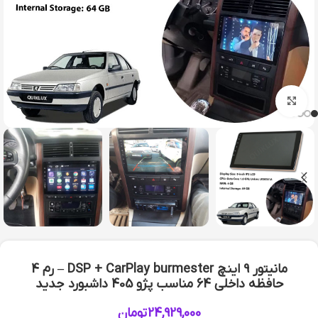
بزرگنمایی تصویر
مانیتور 9 اینچ DSP + CarPlay burmester – رم 4
حافظه داخلی 64 مناسب پژو 405 داشبورد جدید
24,929,000
تومان