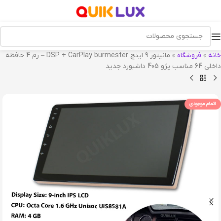
خانه
»
فروشگاه
»
مانیتور 9 اینچ DSP + CarPlay burmester – رم 4 حافظه
داخلی 64 مناسب پژو 405 داشبورد جدید
اتمام موجودی