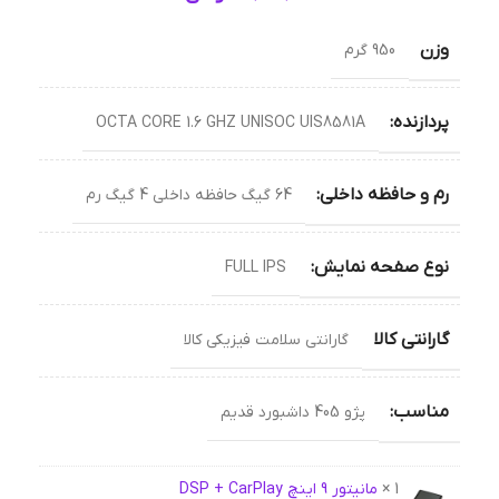
وزن
950 گرم
پردازنده:
OCTA CORE 1.6 GHZ UNISOC UIS8581A
رم و حافظه داخلی:
64 گیگ حافظه داخلی 4 گیگ رم
نوع صفحه نمایش:
FULL IPS
گارانتی کالا
گارانتی سلامت فیزیکی کالا
مناسب:
پژو 405 داشبورد قدیم
1 ×
مانیتور 9 اینچ DSP + CarPlay