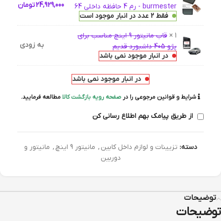
24,929,000
تومان
burmester - رم 4 حافظه داخلی 64
فقط 2 عدد در انبار موجود است
1 ×
قاب مانیتور 9 اینچ مناسب برای
به زودی
پژو 405 داشبورد قدیم
در انبار موجود نمی باشد
در انبار موجود نمی باشد
شرایط و قوانین مرجوعی را در
صفحه رویه بازگشت کالا
مطالعه فرمایید.
از طریق پیامک بهم اطلاع رسانی کن
دسته:
تزیینات و لوازم داخل کابین
,
مانیتور 9 اینچ
,
مانیتور و
دوربین
توضیحات
توضیحات