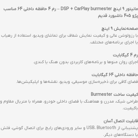
مانیتور 9 اینچ DSP + CarPlay burmester – رم 4 حافظه داخلی 64 مناسب
پژو 405 داشبورد قدیم
صفحه‌نمایش 9 اینچ
با رزولوشن عالی و کیفیت نمایش شفاف برای تماشای ویدیو، استفاده از رهیاب
یا اجرای برنامه‌های مختلف.
رم 4 گیگابایت
اجرای روان منوها و برنامه‌های کاربردی بدون هنگ یا کندی.
حافظه داخلی 64 گیگابایت
فضای کافی برای ذخیره‌سازی موسیقی، ویدیو، نقشه‌ها و اپلیکیشن‌ها.
کیفیت ساخت Burmester
طراحی شیک، مدرن و هماهنگ با فضای داخلی خودرو، همراه با متریال مقاوم و
باکیفیت.
قابلیت اتصال آسان
پشتیبانی از USB، Bluetooth و سایر ورودی‌های رایج برای اتصال گوشی، فلش
یا دستگاه‌های دیگر.