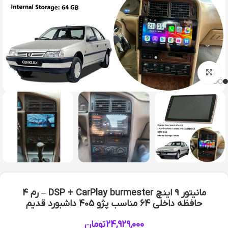
بزرگنمایی تصویر
مانیتور 9 اینچ DSP + CarPlay burmester – رم 4
حافظه داخلی 64 مناسب پژو 405 داشبورد قدیم
24,929,000
تومان