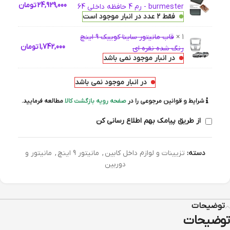
24,929,000
تومان
burmester - رم 4 حافظه داخلی 64
فقط 2 عدد در انبار موجود است
1 ×
قاب مانیتور ساینا کوییک 9 اینچ
1,742,000
تومان
رنگ شده نقره ای
در انبار موجود نمی باشد
در انبار موجود نمی باشد
شرایط و قوانین مرجوعی را در
صفحه رویه بازگشت کالا
مطالعه فرمایید.
از طریق پیامک بهم اطلاع رسانی کن
دسته:
تزیینات و لوازم داخل کابین
,
مانیتور 9 اینچ
,
مانیتور و
دوربین
توضیحات
توضیحات