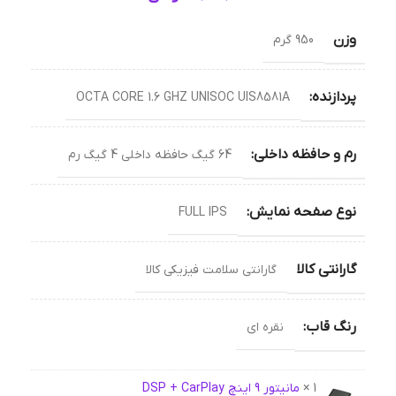
وزن
950 گرم
پردازنده:
OCTA CORE 1.6 GHZ UNISOC UIS8581A
رم و حافظه داخلی:
64 گیگ حافظه داخلی 4 گیگ رم
نوع صفحه نمایش:
FULL IPS
گارانتی کالا
گارانتی سلامت فیزیکی کالا
رنگ قاب:
نقره ای
1 ×
مانیتور 9 اینچ DSP + CarPlay