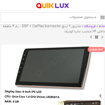
خانه
»
فروشگاه
»
مانیتور 9 اینچ DSP + CarPlay burmester – رم 4 حافظه
داخلی 64 مناسب ساینا کوییک
اتمام موجودی