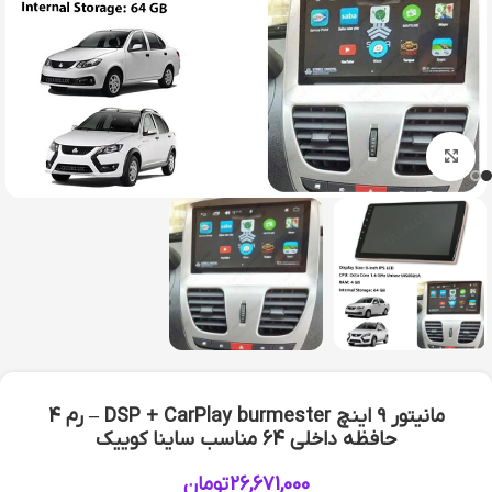
بزرگنمایی تصویر
مانیتور 9 اینچ DSP + CarPlay burmester – رم 4
حافظه داخلی 64 مناسب ساینا کوییک
26,671,000
تومان