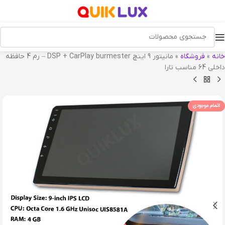
خانه
»
فروشگاه
»
مانیتور 9 اینچ DSP + CarPlay burmester – رم 4 حافظه
داخلی 64 مناسب تارا
اتمام موجودی