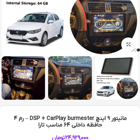
بزرگنمایی تصویر
مانیتور 9 اینچ DSP + CarPlay burmester – رم 4
حافظه داخلی 64 مناسب تارا
24,929,000
تومان