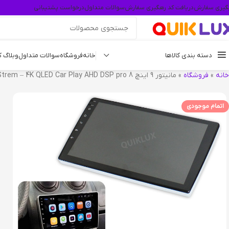
گیری سفارش
دریافت کد رهگیری سفارش
سوالات متداول
درخواست پشتیبانی
دسته بندی کالاها
خانه
فروشگاه
سوالات متداول
وبلاگ 
خانه
»
فروشگاه
»
مانیتور 9 اینچ Rock Strem – 4K QLED Car Play AHD DSP pro 8 هسته ای رم 6 حافظه داخلی 128 مناسب ال 90
اتمام موجودی