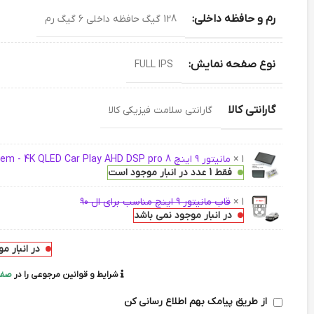
رم و حافظه داخلی:
128 گیگ حافظه داخلی 6 گیگ رم
نوع صفحه نمایش:
FULL IPS
گارانتی کالا
گارانتی سلامت فیزیکی کالا
1 ×
مانیتور 9 اینچ Rock Strem - 4K QLED Car Play AHD DSP pro 8 هسته ای رم 6 حافظه داخلی 128
فقط 1 عدد در انبار موجود است
1 ×
قاب مانیتور 9 اینچ مناسب برای ال 90
در انبار موجود نمی باشد
در انبار م
شرایط و قوانین مرجوعی را در
صفح
از طریق پیامک بهم اطلاع رسانی کن