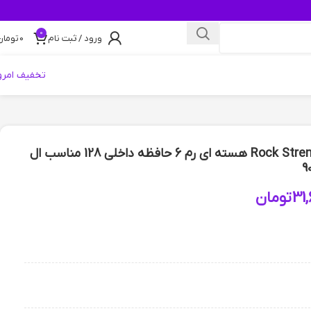
0
ورود / ثبت نام
0
تومان
تخفیف امرو
مانیتور 9 اینچ Rock Strem – 4K QLED Car Play AHD DSP pro 8 هسته ای رم 6 حافظه داخلی 128 مناسب ال
9
31
تومان