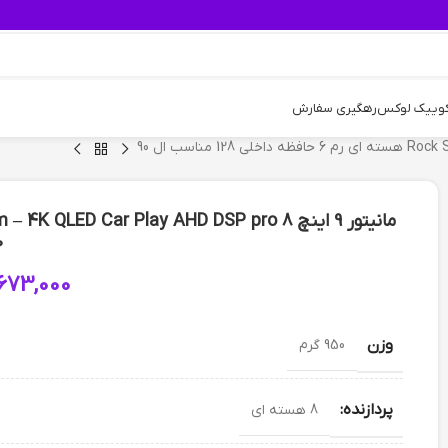
کوییک لوکس
رهگیری سفارش
0
,673,000
وزن
950 گرم
پردازنده:
8 هسته ای