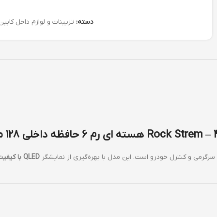
دسته:
تزیینات و لوازم داخل کابین
QLED با کیفیت 4K