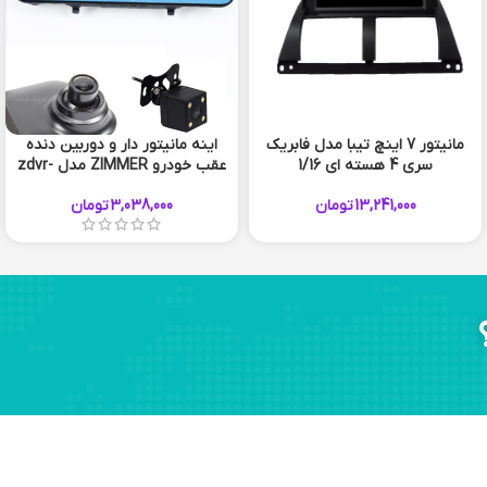
مانیتور 7 اینچ تیبا مدل فابریک
اینه مانیتور دار و دوربین دنده
سری 4 هسته ای 1/16
عقب خودرو ZIMMER مدل zdvr-
1920
13,241,000
تومان
3,038,000
تومان