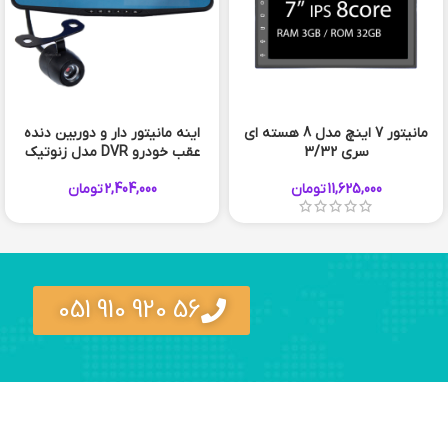
مانیتور 7 اینچ مدل 8 هسته ای
اینه مانیتور دار و دوربین دنده
سری 3/32
عقب خودرو DVR مدل زنوتیک
11,625,000
تومان
2,404,000
تومان
56 920 910 051