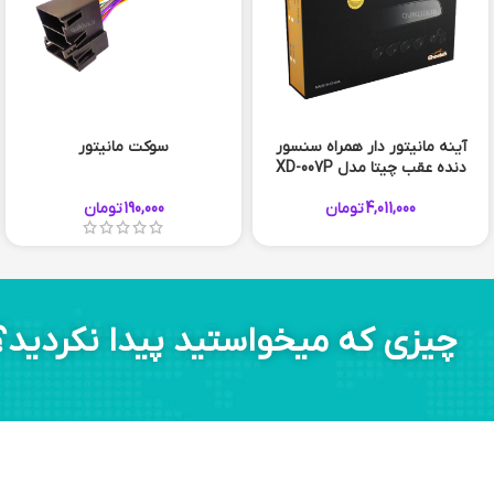
آینه مانیتور دار همراه سنسور
سوکت مانیتور
دنده عقب چیتا مدل XD-007P
4,011,000
تومان
190,000
تومان
چیزی که میخواستید پیدا نکردید؟