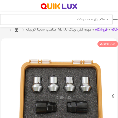
خانه
»
فروشگاه
»
مهره قفل رینگ M.T.C مناسب ساینا کوییک
اتمام موجودی