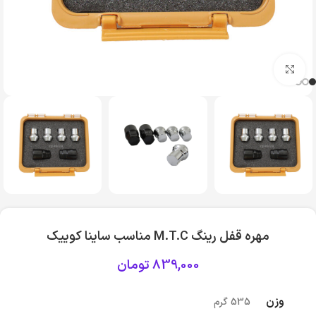
بزرگنمایی تصویر
مهره قفل رینگ M.T.C مناسب ساینا کوییک
839,000
تومان
وزن
535 گرم