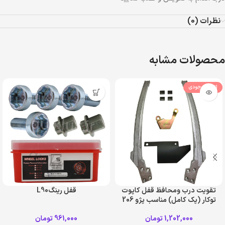
نظرات (0)
محصولات مشابه
اتمام موجودی
تقویت درب ومحافظ قفل کاپوت
قفل رینگL90
توکار (پک کامل) مناسب پژو 206
و 207
1,202,000
تومان
961,000
تومان