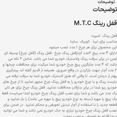
توضیحات
توضیحات
قفل رینگ M.T.C
قفل رینگ اسپرت
مناسب برای تیبا . کوییک .ساینا
این محصول برای هر چرخ 1 عدد نصب میشود
دارای 4 عدد پیج 2عدد آچارقفل رینگ چرخ : قفل رینگ (قفل چرخ) وسیله ای
ایمن در برابر سرقت رینگ ولاستیک خودرو شما می باشد. شامل 6 تکه می
باشد که 4 عدد جایگزین پیچ چرخ خودرو شما میگردد برای محافظت چرخها و
2 عدد آچار جهت بازکردن در واقع ضروری. همیشه از قدیم گفته اند پیشگیری
بهتر از درمان است. تا وقتی که هنوز لاستیک خودرو شما به سرقت نرفته می
بایست رینگ و یا چرخ خودرو را به قفل رینگ چرخ مجهز نمایید تا از چرخ های
خودرو ریو شما در برابر سارقان محافظت نمایید. قفل رینگ چرخ برای هر تایر
یک عدد می باشد و شما برای نصب قفل رینگ چرخ خودرو ابتدا میبایست فقط
یک پیچ یا مهره (بسته به نوع خودرو پیچ یا مهره می باشد) را باز نمایید و
قطعه جدید را با استفاده از آچار تبدیل تعویض و محکم نمایید. در ضمن برای
نصب قفل رینگ چرخ خودرو نیازی به جک خودرو نمی باشد و شما می توانید
درجا اقدام به تعویض و نصب نمایید