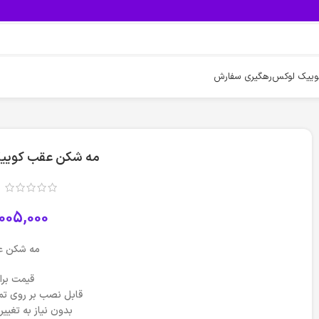
وییک لوکس
رهگیری سفارش
مه شکن عقب کوییک ط
005,000
مه شکن ع
قیمت برا
قابل نصب بر روی ت
بدون نیاز به تغی