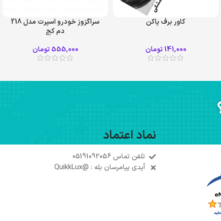
کاور برف پاکن
سراگزوز خودرو اسپرت مدل 218
دم کج
زرد
سفید
141,000
تومان
555,000
تومان
مشکی
نماد اعتماد
تلفن تماس 05191092056
آیدی پیامرسان بله : @QuikkLux