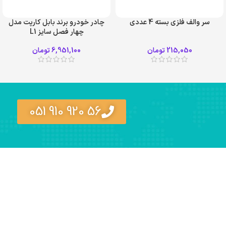
سر والف فلزی بسته 4 عددی
چادر خودرو برند بابل کارپت مدل
چهار فصل سایز L1
215,050
تومان
6,951,100
تومان
56 920 910 051