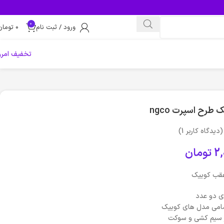
0
ورود / ثبت نام
0
تومان
تخفیف امرو
رح اسپرت ngco
(دیدگاه کاربر
1
)
2,
تومان
قب کوییک
ی دو عدد
مامی مدل های کوییک
یر سیم کشی و سوکت