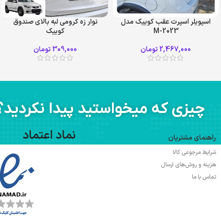
اسپویلر اسپرت عقب کوییک مدل
نوار زه کرومی لبه بالای صندوق
M-2023
کوییک
سفید
قرمز
2,467,000
تومان
309,000
تومان
مشکی
چیزی که میخواستید پیدا نکردید؟
نماد اعتماد
راهنمای مشتریان
شرایط مرجوعی کالا
هزینه و روش‌های ارسال
تماس با ما