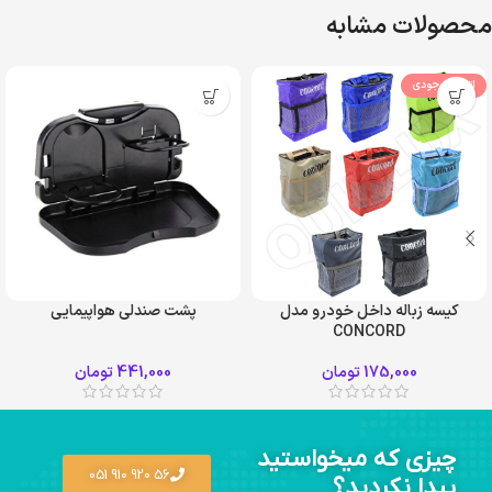
محصولات مشابه
اتمام موجودی
کیسه زباله داخل خودرو مدل
پشت صندلی هواپیمایی
CONCORD
طوسی
کرم
175,000
تومان
441,000
تومان
مشکی
چیزی که میخواستید
56 920 910 051
پیدا نکردید؟