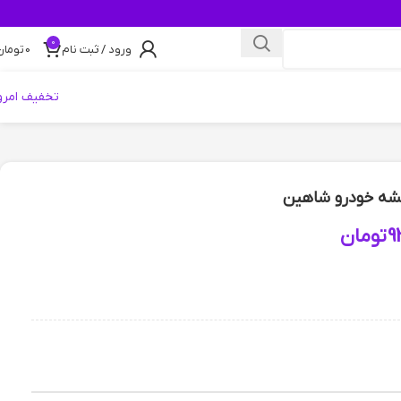
0
ورود / ثبت نام
0
تومان
تخفیف امرو
یشه خودرو شاهین
9
تومان