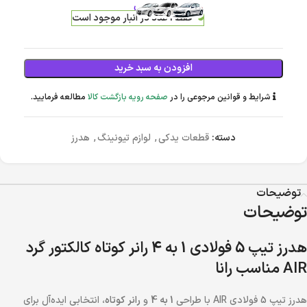
5,469,000
تومان
فقط 1 عدد در انبار موجود است
افزودن به سبد خرید
شرایط و قوانین مرجوعی را در
صفحه رویه بازگشت کالا
مطالعه فرمایید.
دسته:
قطعات یدکی
,
لوازم تیونینگ
,
هدرز
توضیحات
توضیحات
هدرز تیپ 5 فولادی 1 به 4 رانر کوتاه کالکتور گرد
AIR مناسب رانا
هدرز تیپ 5 فولادی AIR با طراحی
1 به 4
و
رانر کوتاه
، انتخابی ایده‌آل برای