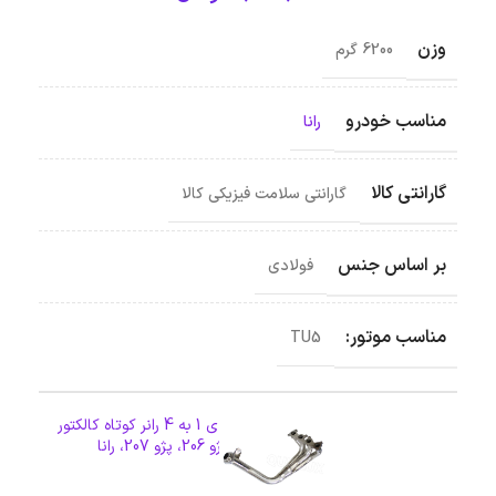
وزن
6200 گرم
مناسب خودرو
رانا
گارانتی کالا
گارانتی سلامت فیزیکی کالا
بر اساس جنس
فولادی
مناسب موتور:
TU5
هدرز تیپ 5 فولادی 1 به 4 رانر کوتاه کالکتور
گرد AIR مناسب پژو 206، پژو 207، رانا