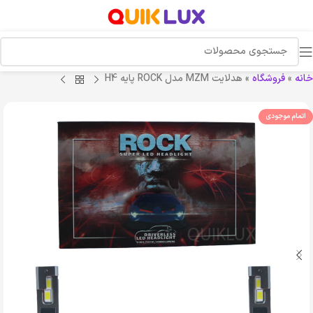
خانه
»
فروشگاه
»
هدلايت MZM مدل ROCK پایه H4
اتمام موجودی