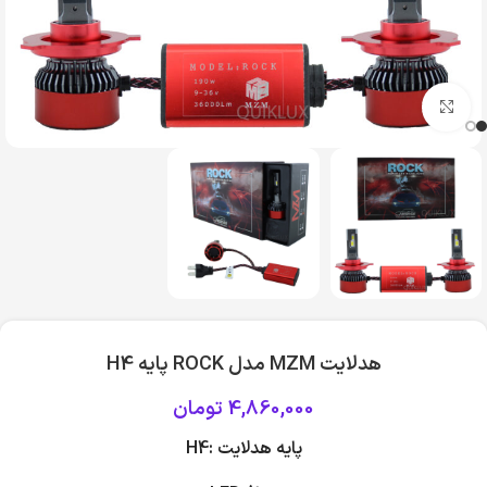
بزرگنمایی تصویر
هدلايت MZM مدل ROCK پایه H4
4,860,000
تومان
پایه هدلایت :H4