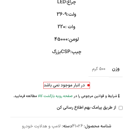
چراغ:LED
ولت:9-36
وات :220
لومن:45000
چیپ:CSPبزرگ
وزن
500 گرم
در انبار موجود نمی باشد
شرایط و قوانین مرجوعی را در
صفحه رویه بازگشت کالا
مطالعه فرمایید.
از طریق پیامک بهم اطلاع رسانی کن
شناسه محصول:
41026
دسته:
لامپ و هدلایت خودرو