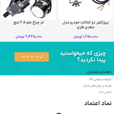
پروژکتور دو کنتاکت خودرو مدل
لنز چراغ جلو 2.5 اینچ
جغدی فلزی
1,250,000
تومان
9,425,000
تومان
چیزی که میخواستید
56 920 910 051
پیدا نکردید؟
راهنمای مشتریان
شرایط مرجوعی کالا
هزینه و روش‌های ارسال
تماس با ما
نماد اعتماد