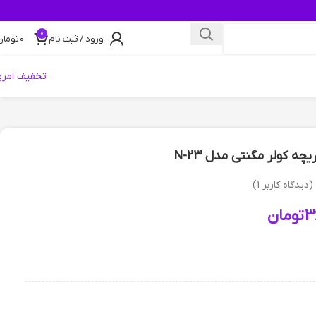
0
ورود / ثبت نام
0
تومان
تخفیف امرو
چه کولر مگنتی مدل N-23
(دیدگاه کاربر
1
)
3
تومان