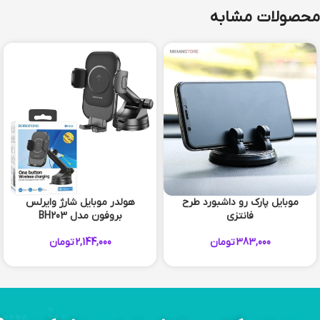
محصولات مشابه
موبایل پارک رو داشبورد طرح
هولدر موبایل شارژ وایرلس
فانتزی
بروفون مدل BH203
383,000
تومان
2,144,000
تومان