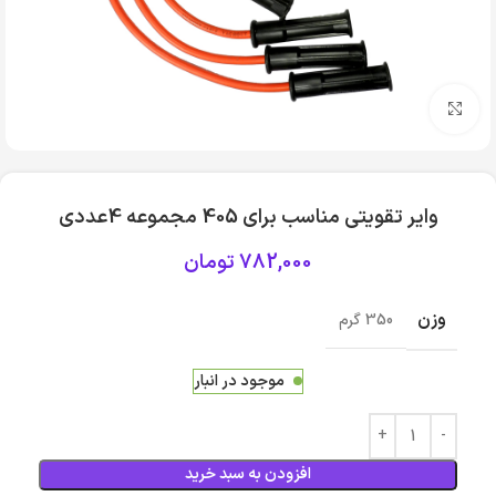
بزرگنمایی تصویر
وایر تقویتی مناسب برای 405 مجموعه 4عددی
782,000
تومان
وزن
350 گرم
موجود در انبار
افزودن به سبد خرید