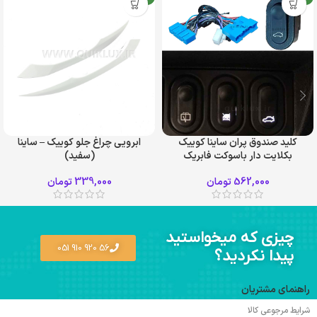
کلید صندوق پران ساینا کوییک
ابرویی چراغ جلو کوییک – ساینا
بکلایت دار باسوکت فابریک
(سفید)
562,000
تومان
339,000
تومان
چیزی که میخواستید
56 920 910 051
پیدا نکردید؟
راهنمای مشتریان
شرایط مرجوعی کالا