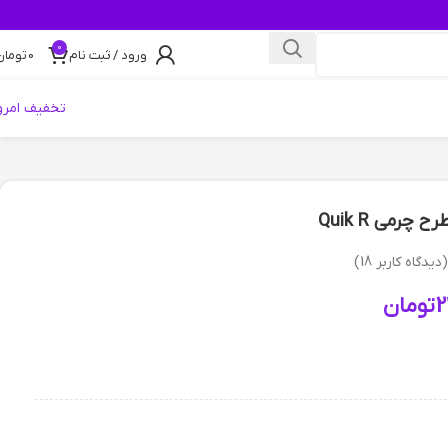
0
ورود / ثبت نام
0
تومان
تخفیف امرو
چرمی Quik R
(دیدگاه کاربر
18
)
2
تومان