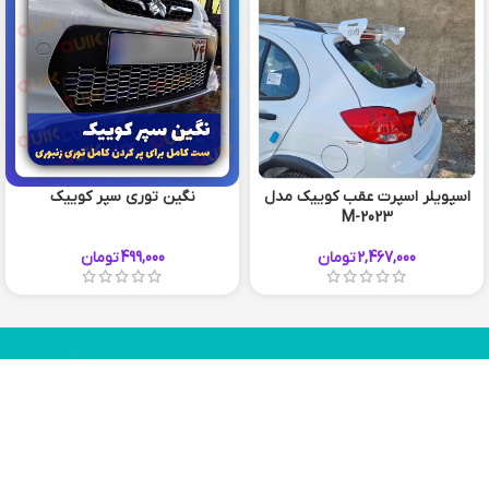
اسپویلر اسپرت عقب کوییک مدل
نگین توری سپر کوییک
M-2023
سفید
قرمز
2,467,000
تومان
499,000
تومان
مشکی
چیزی که میخواستید پیدا نکردید؟