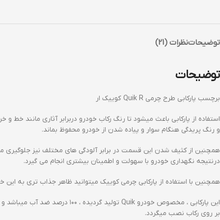
توضیحات
نظرات (21)
توضیحات
برچسب پارکابی طرح چرمی Quik R کوییک ار
استفاده از پارکابی باعث میشود تا رنگ رکاب خودرو دربرابر آثاری مانند خط و خ
و رنگ پریدگی هنگام سوار و پیاده شدن از خودرو محفوظ بماند.
همچنین از کثیف شدن این قسمت در برابر آلودگی های مختلف نیز جلوگیری می
درنتیجه نگهداری خودرو با سهولت و اطمینان بیشتری انجام می گیرد.
همچنین با استفاده از پارکابی چرمی کوییک میتوانید ظاهر جذاب تری به این خ
این پارکابی ، مخصوص خودرو Quik تولید گردیده ، ۱۰۰ درصد ضد آب میباشد و بصورت برچسبی
بر روی رکاب نصب میگردد.