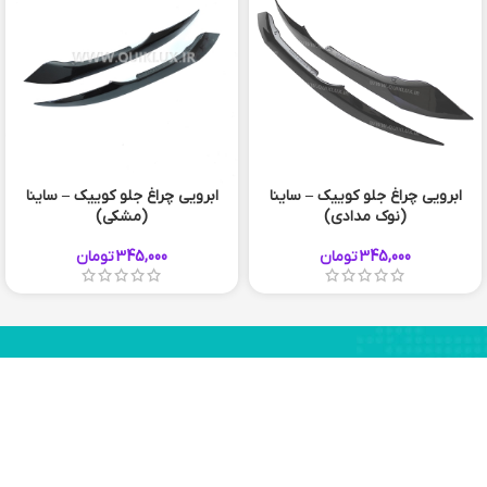
ابرویی چراغ جلو کوییک – ساینا
ابرویی چراغ جلو کوییک – ساینا
(نوک مدادی)
(مشکی)
345,000
تومان
345,000
تومان
56 920 910 051