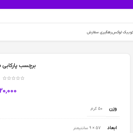
کوییک لوکس
رهگیری سفارش
برچسب پارکابی طرح 
20,000
وزن
50 گرم
ابعاد
57 × 9 سانتیمتر