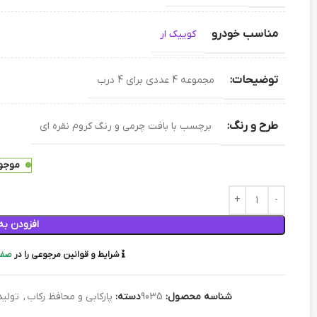
مناسب خودرو
کوییک ار
توضیحات:
مجموعه 4 عددی برای 4 درب
طرح و رنگ:
برچسب با بافت چرمی و رنگ کروم نقره ای
موجود
افزودن به
شرایط و قوانین مرجوعی را در
صفح
شناسه محصول:
9035
دسته:
پارکابی و محافظ رکاب
,
تولی