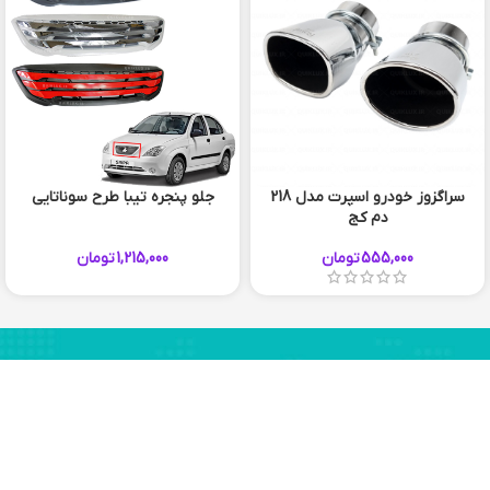
سراگزوز خودرو اسپرت مدل 218
جلو پنجره تیبا طرح سوناتایی
دم کج
555,000
تومان
1,215,000
تومان
سفید قرمز