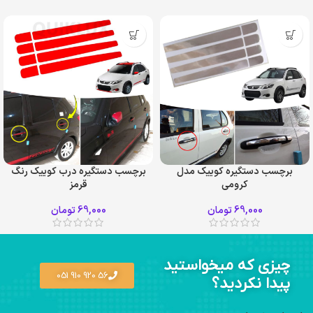
برچسب دستگیره کوییک مدل
برچسب دستگیره درب کوییک رنگ
کرومی
قرمز
69,000
تومان
69,000
تومان
چیزی که میخواستید
56 920 910 051
پیدا نکردید؟