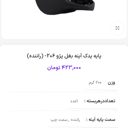
بزرگنمایی تصویر
پایه یدک آینه بغل پژو 206- (راننده)
423,000
تومان
وزن
200 گرم
تعداددرهربسته :
1عدد
سمت پایه آینه :
راننده _سمت چپ