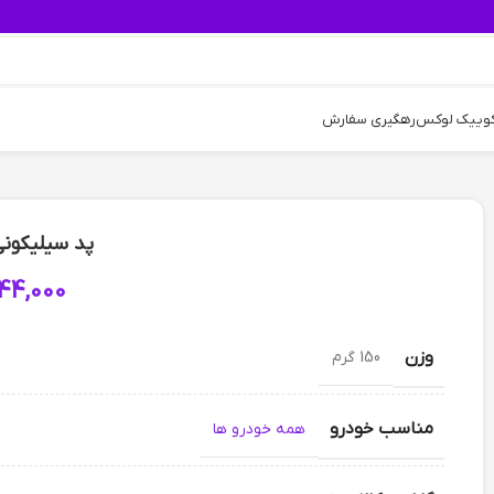
کوییک لوکس
رهگیری سفارش
پد سیلیکونی
44,000
وزن
150 گرم
مناسب خودرو
همه خودرو ها