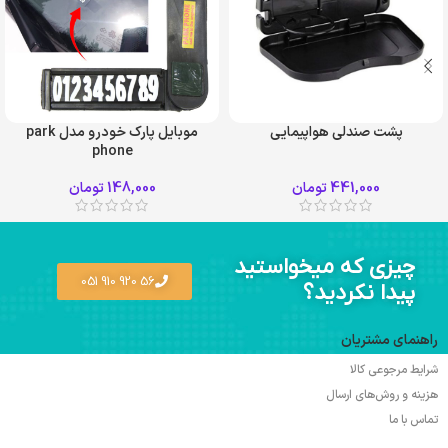
پشت صندلی هواپیمایی
موبایل پارک خودرو مدل park
phone
طوسی
کرم
441,000
تومان
148,000
تومان
مشکی
چیزی که میخواستید
56 920 910 051
پیدا نکردید؟
راهنمای مشتریان
شرایط مرجوعی کالا
هزینه و روش‌های ارسال
تماس با ما