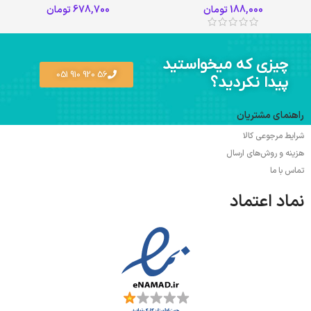
188,000
تومان
678,700
تومان
چیزی که میخواستید
56 920 910 051
پیدا نکردید؟
راهنمای مشتریان
شرایط مرجوعی کالا
هزینه و روش‌های ارسال
تماس با ما
نماد اعتماد