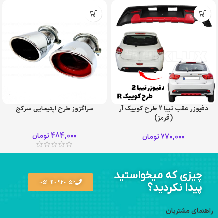
دفیوزر عقب تیبا 2 طرح کوییک آر
سراگزوز طرح اپتیمایی سرکج
(قرمز)
484,000
تومان
770,000
تومان
چیزی که میخواستید
56 920 910 051
پیدا نکردید؟
راهنمای مشتریان