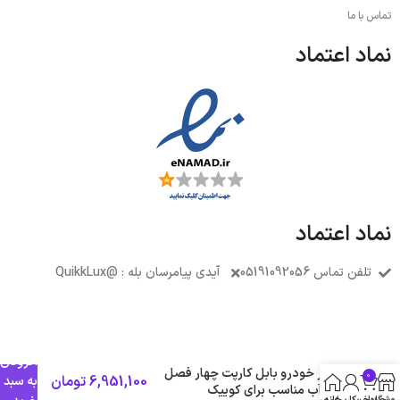
تماس با ما
نماد اعتماد
نماد اعتماد
تلفن تماس 05191092056
آیدی پیامرسان بله : @QuikkLux
افزودن
چادر خودرو بابل کارپت چهار فصل
0
6,951,100
تومان
به سبد
ضد آب مناسب برای کوییک