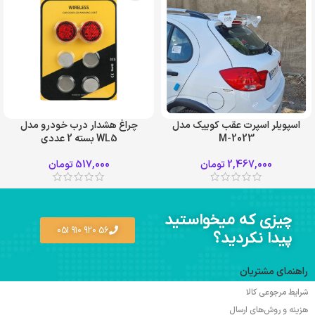
اسپویلر اسپرت عقب کوییک مدل
چراغ هشدار درب خودرو مدل
M-2023
WL5 بسته 2 عددی
سفید
قرمز
2,467,000
تومان
517,000
تومان
مشکی
چیزی که میخواستید
56 920 910 051
پیدا نکردید؟
راهنمای مشتریان
شرایط مرجوعی کالا
هزینه و روش‌های ارسال