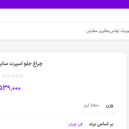
وییک لوکس
رهگیری سفارش
چراغ جلو اسپرت سای
539,000
وزن
5500 گرم
بر اساس برند
فن اوران