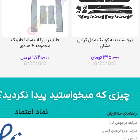
برچسب بدنه کوییک مدل کراس
فلاپ زیر رکاب ساینا فابریک
مشکی
مجموعه 4 عددی
395,000
تومان
1,721,000
تومان
چیزی که میخواستید پیدا نکردید؟
نماد اعتماد
راهنمای مشتریان
شرایط مرجوعی کالا
هزینه و روش‌های ارسال
تماس با ما