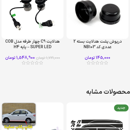
درپوش پشت هدلایت بسته 2
هدلایت C9 چهار طرفه مدل COB
عددی کد NB103
SUPER LED – پایه H4
145,000
تومان
1,548,900
تومان
1,721,000
تومان
محصولات مشابه
جدید