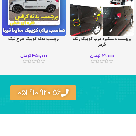
برچسب دستگیره درب کوییک رنگ
برچسب بدنه کوییک طرح تیک
قرمز
69,000
تومان
450,000
تومان
56 920 910 051