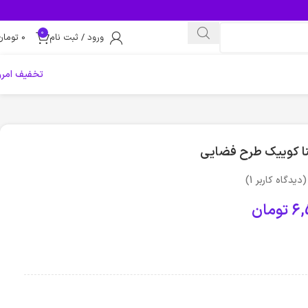
0
ورود / ثبت نام
0
تومان
تخفیف امرو
نا کوییک طرح فضایی
(دیدگاه کاربر
1
)
6,
تومان