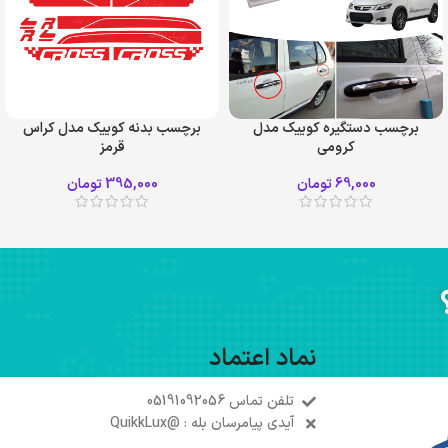
برچسب دستگیره کوییک مدل
برچسب بدنه کوییک مدل کراس
کرومی
قرمز
69,000
تومان
395,000
تومان
نماد اعتماد
تلفن تماس 05191092056
آیدی پیامرسان بله : @QuikkLux