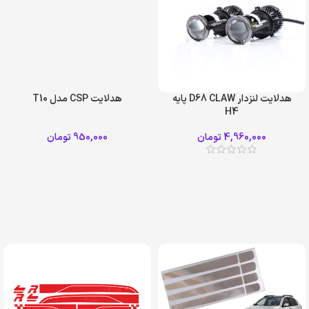
هدلایت لنزدار D68 CLAW پایه
هدلایت CSP مدل T10
H4
4,960,000
تومان
950,000
تومان