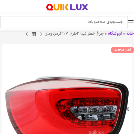
خانه
»
فروشگاه
»
چراغ خطر تیبا 2طرح 207قرمزدودی
اتمام موجودی