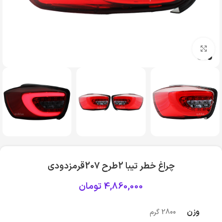
بزرگنمایی تصویر
چراغ خطر تیبا 2طرح 207قرمزدودی
4,860,000
تومان
وزن
2800 گرم