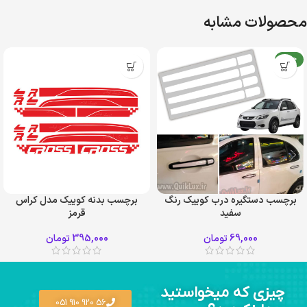
محصولات مشابه
جدید
برچسب دستگیره درب کوییک رنگ
برچسب بدنه کوییک مدل کراس
سفید
قرمز
69,000
تومان
395,000
تومان
چیزی که میخواستید
56 920 910 051