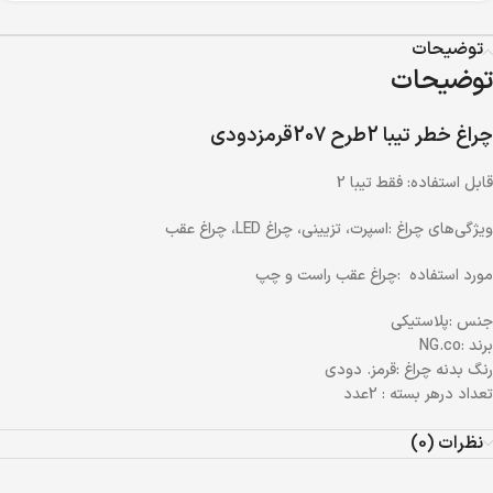
توضیحات
توضیحات
چراغ خطر تیبا 2طرح 207قرمزدودی
قابل استفاده: فقط تیبا 2
ویژگی‌های چراغ :اسپرت، تزیینی، چراغ LED، چراغ عقب
مورد استفاده :چراغ عقب راست و چپ
جنس :پلاستیکی
برند :NG.co
رنگ بدنه چراغ :قرمز. دودی
تعداد درهر بسته : 2عدد
نظرات (0)