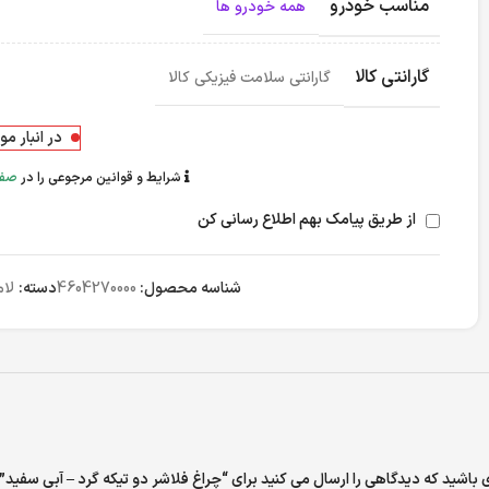
مناسب خودرو
همه خودرو ها
گارانتی کالا
گارانتی سلامت فیزیکی کالا
در انبار م
شرایط و قوانین مرجوعی را در
صفح
از طریق پیامک بهم اطلاع رسانی کن
شناسه محصول:
4604270000
دسته:
لام
 باشید که دیدگاهی را ارسال می کنید برای “چراغ فلاشر دو تیکه گرد – آبی سفید”