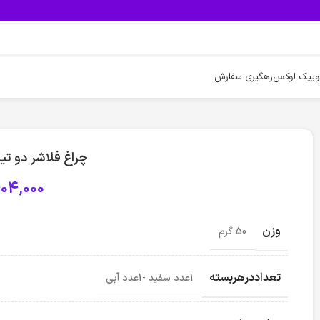
وییک لوکس
رهگیری سفارش
چراغ فلاشر دو تی
04,000
وزن
50 گرم
تعداددرهربسته
1عدد سفید -1عدد آبی