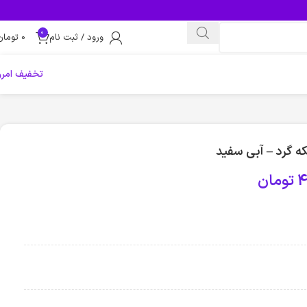
0
ورود / ثبت نام
0
تومان
تخفیف امرو
که گرد – آبی سفید
4
تومان