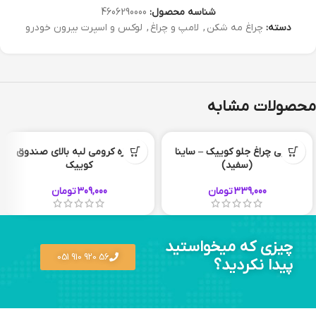
شناسه محصول:
4606290000
دسته:
چراغ مه شکن
,
لامپ و چراغ
,
لوکس و اسپرت بیرون خودرو
محصولات مشابه
ابرویی چراغ جلو کوییک – ساینا
نوار زه کرومی لبه بالای صندوق
(سفید)
کوییک
339,000
تومان
309,000
تومان
چیزی که میخواستید
56 920 910 051
پیدا نکردید؟