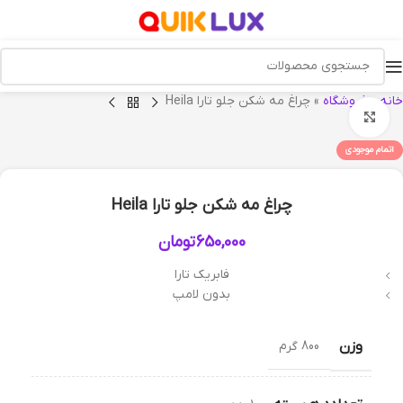
خانه
»
فروشگاه
»
چراغ مه شکن جلو تارا Heila
بزرگنمایی تصویر
اتمام موجودی
چراغ مه شکن جلو تارا Heila
650,000
تومان
فابریک تارا
بدون لامپ
وزن
800 گرم