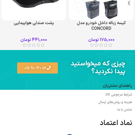
کیسه زباله داخل خودرو مدل
پشت صندلی هواپیمایی
CONCORD
طوسی
کرم
175,000
تومان
441,000
تومان
مشکی
چیزی که میخواستید
56 920 910 051
پیدا نکردید؟
راهنمای مشتریان
شرایط مرجوعی کالا
هزینه و روش‌های ارسال
تماس با ما
نماد اعتماد