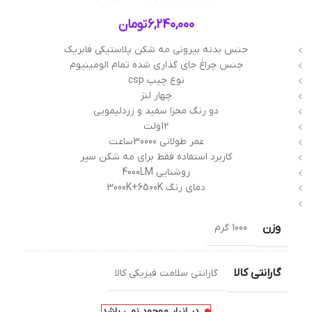
6,240,000
تومان
جنس بدنه بیرونی مه شکن پلاستیکی فابریک
جنس چراغ جای گذاری شده تمام الومینیوم
نوع چیپ csp
چهار لنز
دو رنگ مجزا سفید و زردلیمویی
12ولت
عمر طولانی 30000ساعت
کاربرد استفاده فقط برای مه شکن سپر
روشنایی 4000LM
دمای رنگ 3000K+6500K
وزن
1000 گرم
گارانتی کالا
گارانتی سلامت فیزیکی کالا
در انبار موجود نمی باشد