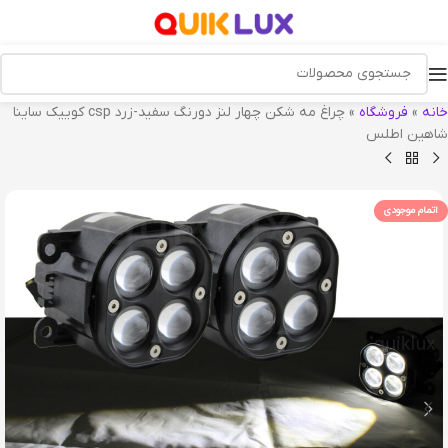
خانه
»
فروشگاه
»
چراغ مه شکن چهار لنز دورنگ سفید-زرد csp کوییک ساینا
شاهین اطلس
اتمام موجودی