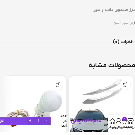
درز صندوق عقب و سپر
زیر سپر جلو
نظرات (0)
محصولات مشابه
فقط 2
عدد
فلکسیل
0
1,262,000
تومان
در
افز
پلیسی
انبار
روشگاه
سبد خرید
خانه
حساب کاربری من
موجود