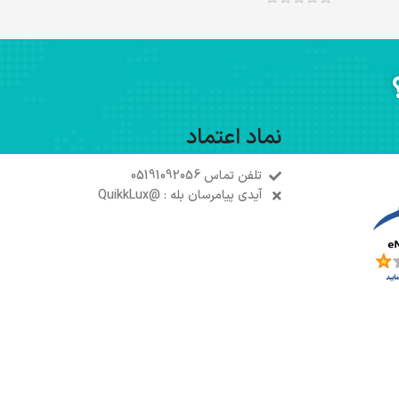
طلایی
+3
نماد اعتماد
تلفن تماس 05191092056
آیدی پیامرسان بله : @QuikkLux