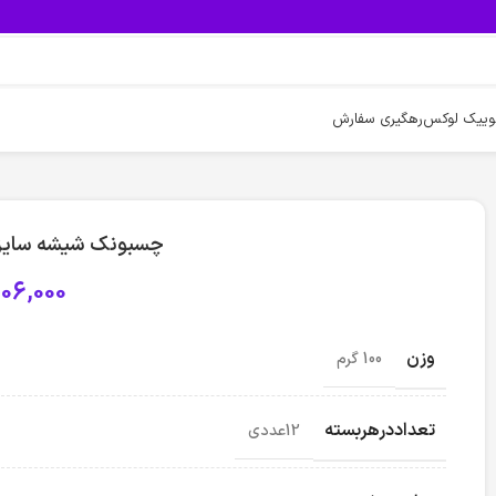
وییک لوکس
رهگیری سفارش
چسبونک شیشه سایز 5cm بسته 12 عدد
06,000
وزن
100 گرم
تعداددرهربسته
12عددی