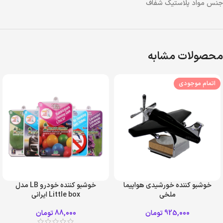
جنس مواد پلاستیک شفاف
محصولات مشابه
اتمام موجودی
خوشبو کننده خورشیدی هواپیما
خوشبو کننده خودرو LB مدل
ملخی
Little box ایرانی
مشکی
نقره ای
925,000
تومان
88,000
تومان