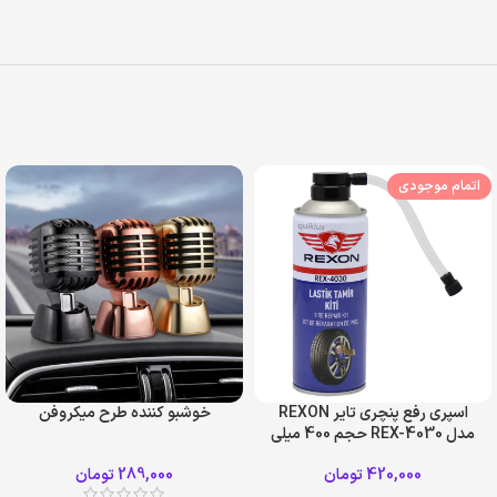
اتمام موجودی
اسپری رفع پنچری تایر REXON
خوشبو کننده طرح میکروفن
مدل REX-4030 حجم 400 میلی
لیتر
420,000
تومان
289,000
تومان