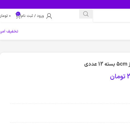
0
ورود / ثبت نام
0
تومان
تخفیف امرو
ی
2
تومان