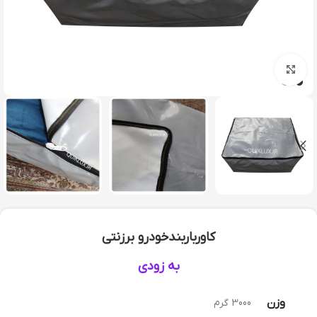
بزرگنمایی تصویر
کاورباربندخودرو برزنتی
به زودی
وزن
3000 گرم