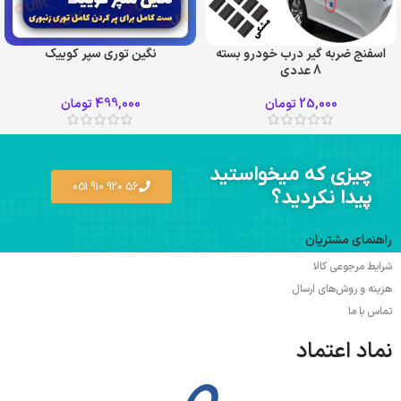
اسفنج ضربه گیر درب خودرو بسته
نگین توری سپر کوییک
8 عددی
25,000
تومان
499,000
تومان
چیزی که میخواستید
56 920 910 051
پیدا نکردید؟
راهنمای مشتریان
شرایط مرجوعی کالا
هزینه و روش‌های ارسال
تماس با ما
نماد اعتماد