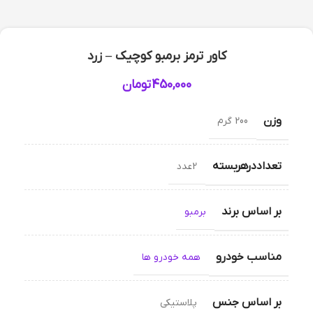
کاور ترمز برمبو کوچیک – زرد
450,000
تومان
وزن
200 گرم
تعداددرهربسته
2عدد
بر اساس برند
برمبو
مناسب خودرو
همه خودرو ها
بر اساس جنس
پلاستیکی