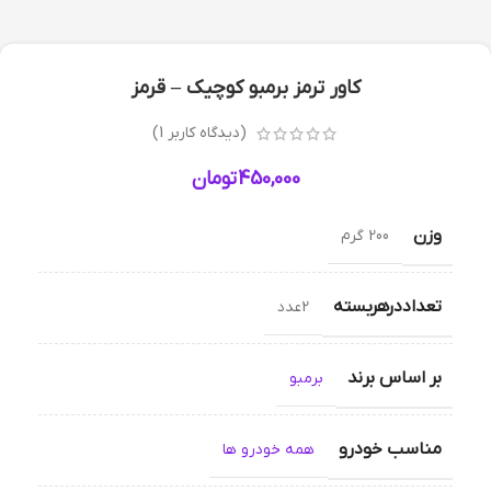
کاور ترمز برمبو کوچیک – قرمز
(دیدگاه کاربر
1
)
450,000
تومان
وزن
200 گرم
تعداددرهربسته
2عدد
بر اساس برند
برمبو
مناسب خودرو
همه خودرو ها