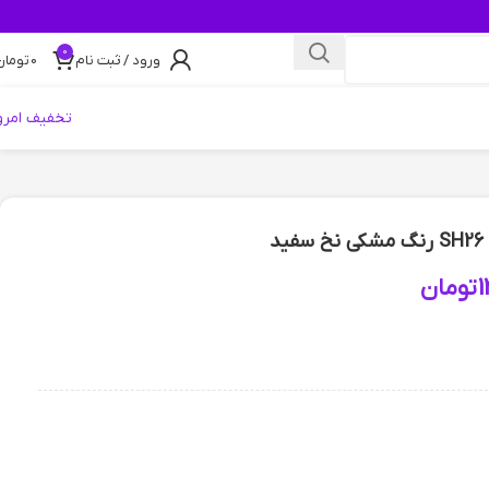
0
ورود / ثبت نام
0
تومان
تخفیف امرو
د
1
تومان