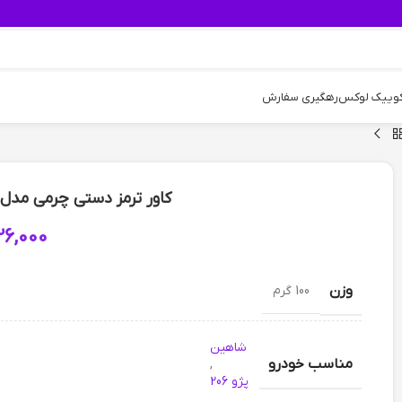
کوییک لوکس
رهگیری سفارش
کاور ترمز دستی چرمی مدل SH26 رنگ مشکی نخ سفی
26,000
وزن
100 گرم
شاهین
مناسب خودرو
,
پژو 206