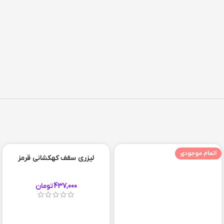
اتمام موجودی
لیزری سقف کهکشانی قرمز
437,000
تومان