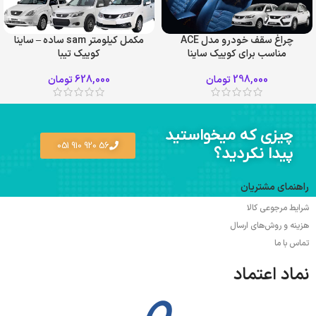
چراغ سقف خودرو مدل ACE
مکمل کیلومتر sam ساده – ساینا
مناسب برای کوییک ساینا
کوییک تیبا
298,000
تومان
628,000
تومان
چیزی که میخواستید
56 920 910 051
پیدا نکردید؟
راهنمای مشتریان
شرایط مرجوعی کالا
هزینه و روش‌های ارسال
تماس با ما
نماد اعتماد