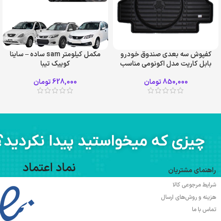
کفپوش سه بعدی صندوق خودرو
مکمل کیلومتر sam ساده – ساینا
بابل کارپت مدل اکونومی مناسب
کوییک تیبا
ساینا، ساینا اس، تیبا صندوقدار،
850,000
تومان
628,000
تومان
سهند
چیزی که میخواستید پیدا نکردید؟
نماد اعتماد
راهنمای مشتریان
شرایط مرجوعی کالا
هزینه و روش‌های ارسال
تماس با ما