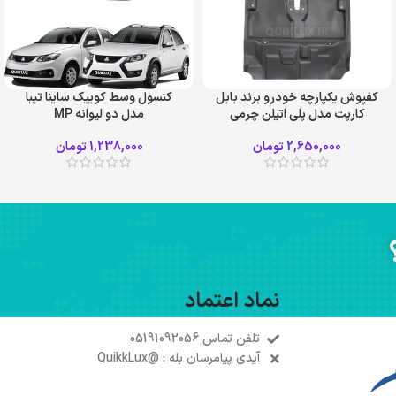
کفپوش یکپارچه خودرو برند بابل
کنسول وسط کوییک ساینا تیبا
کارپت مدل پلی اتیلن چرمی
مدل دو لیوانه MP
مناسب کوییک ساینا تیبا
2,650,000
تومان
1,238,000
تومان
نماد اعتماد
تلفن تماس 05191092056
آیدی پیامرسان بله : @QuikkLux