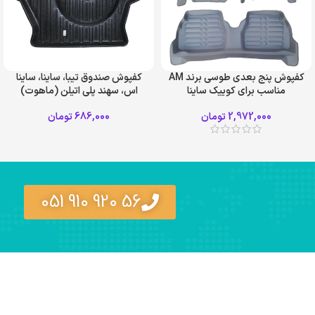
کفپوش پنج بعدی طوسی برند AM
کفپوش صندوق تیبا، ساینا، ساینا
مناسب برای کوییک ساینا
اس، سهند پلی اتیلن (ماهوت)
2,972,000
تومان
686,000
تومان
56 920 910 051