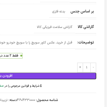
بر اساس جنس
بدنه فلزی
گارانتی کالا
گارانتی سلامت فیزیکی کالا
توضیحات:
قبل از خرید، عکس کاور سویچ را با سویچ خودرو خو
فقط 2 عدد در انبار موجود است
افزودن به
شرایط و قوانین مرجوعی را در
صفح
شناسه محصول:
4604330000
دسته:
تزیینا