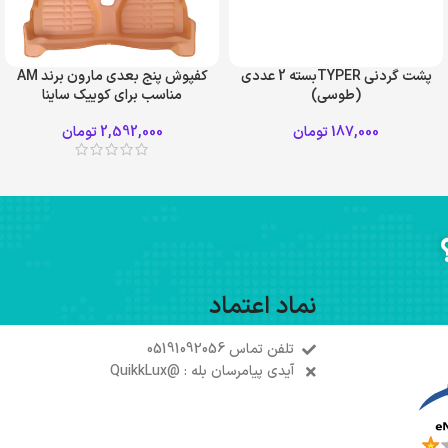
پشت گردنی TYPERبسته 2 عددی
کفپوش پنج بعدی مارون برند AM
(طوسی)
مناسب برای کوییک ساینا
187,000
تومان
2,592,000
تومان
نماد اعتماد
تلفن تماس 05191092056
آیدی پیامرسان بله : @QuikkLux