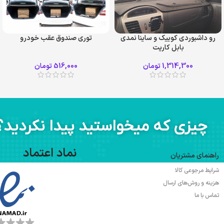
رو داشبوردي کوييک و ساینا نمدي
توری صندوق عقب خودرو
بابل کارپت
طوسی
مشکی
1,314,300
تومان
516,000
تومان
چیزی که میخواستید پیدا نکردید؟
نماد اعتماد
راهنمای مشتریان
شرایط مرجوعی کالا
هزینه و روش‌های ارسال
تماس با ما