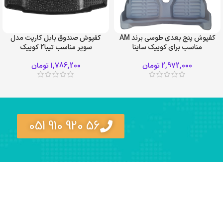
کفپوش پنج بعدی طوسی برند AM
کفپوش صندوق بابل کارپت مدل
مناسب برای کوییک ساینا
سوپر مناسب تیبا2 کوییک
2,972,000
تومان
1,786,200
تومان
56 920 910 051