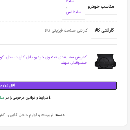
ساینا
مناسب خودرو
,
ساینا اس
گارانتی کالا
گارانتی سلامت فیزیکی کالا
کفپوش سه بعدی صندوق خودرو بابل کارپت مدل اکونوم
صندوقدار، سهند
افزودن به
شرایط و قوانین مرجوعی را در
صفح
دسته:
تزیینات و لوازم داخل کابین
,
کفپ