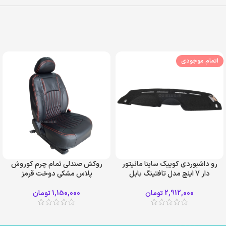
اتمام موجودی
رو داشبوردی کوییک ساینا مانیتور
روکش صندلی تمام چرم کوروش
دار 7 اینچ مدل تافتینگ بابل
پلاس مشکی دوخت قرمز
2,912,000
تومان
1,150,000
تومان