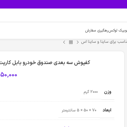
وییک لوکس
رهگیری سفارش
سب برای ساینا و ساینا اس
کفپوش سه بعدی صندوق خودرو بابل کارپت م
50,000
وزن
2000 گرم
ابعاد
70 × 50 × 5 سانتیمتر