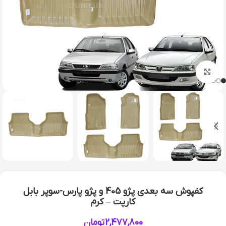
بزرگنمایی تصویر
کفپوش سه بعدی پژو 405 و پژو پارس-سوپر بابل
کارپت – کرم
2,477,800
تومان