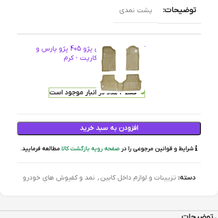
توضیحات:
پشت نمدی
کفپوش سه بعدی پژو 405 پژو پارس و
سمند-سوپر بابل کارپت - کرم
2,477,800
تومان
فقط 2 عدد در انبار موجود است
افزودن به سبد خرید
شرایط و قوانین مرجوعی را در
صفحه رویه بازگشت کالا
مطالعه فرمایید.
دسته:
تزیینات و لوازم داخل کابین
,
نمد و کفپوش های خودرو
توضیحات