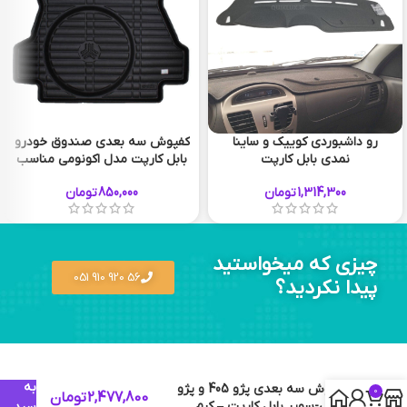
رو داشبوردي کوييک و ساینا
کفپوش سه بعدی صندوق خودرو
نمدي بابل کارپت
بابل کارپت مدل اکونومی مناسب
طوسی
مشکی
ساینا، ساینا اس، تیبا صندوقدار،
1,314,300
تومان
850,000
تومان
سهند
چیزی که میخواستید
56 920 910 051
پیدا نکردید؟
افزودن
به
کفپوش سه بعدی پژو 405 و پژو
0
2,477,800
تومان
پارس-سوپر بابل کارپت – کرم