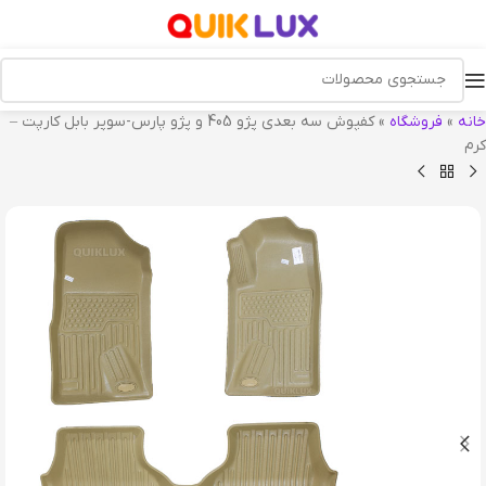
خانه
»
فروشگاه
»
کفپوش سه بعدی پژو 405 و پژو پارس-سوپر بابل کارپت –
کرم