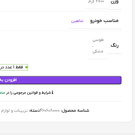
وزن
2700 گرم
مناسب خودرو
شاهین
طوسی
رنگ
,
مشکی
فقط 1 عدد در انبار موجود است
افزودن به
شرایط و قوانین مرجوعی را در
صفح
شناسه محصول:
4606080000
دسته:
تزیینات و لوازم 