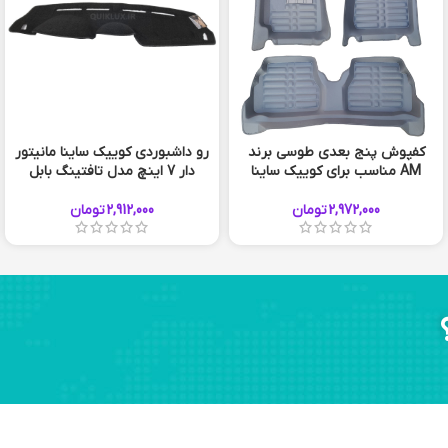
کفپوش پنج بعدی طوسی برند
رو داشبوردی کوییک ساینا مانیتور
AM مناسب برای کوییک ساینا
دار 7 اینچ مدل تافتینگ بابل
2,972,000
تومان
2,912,000
تومان