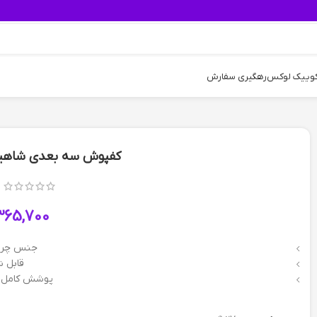
کوییک لوکس
رهگیری سفارش
کفپوش سه بعدی شاهین
365,700
جنس چرم
قابل 
پوشش کامل 