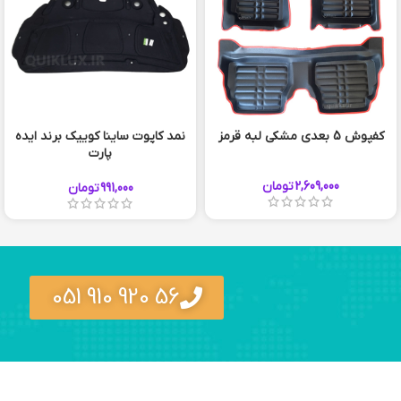
کفپوش 5 بعدی مشکی لبه قرمز
نمد کاپوت ساینا کوییک برند ایده
پارت
قرمز
2,609,000
تومان
991,000
تومان
56 920 910 051