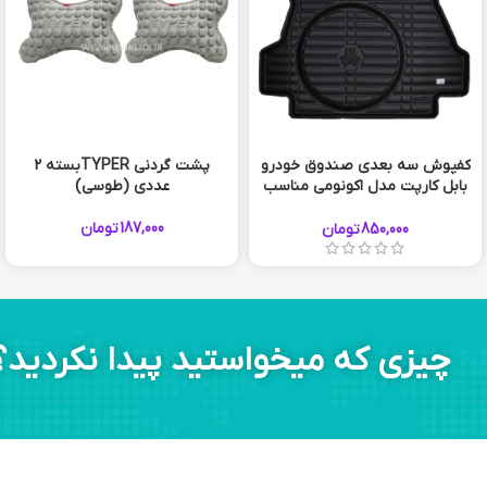
کفپوش سه بعدی صندوق خودرو
پشت گردنی TYPERبسته 2
بابل کارپت مدل اکونومی مناسب
عددی (طوسی)
ساینا، ساینا اس، تیبا صندوقدار،
سهند
187,000
تومان
850,000
تومان
چیزی که میخواستید پیدا نکردید؟