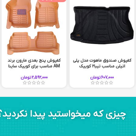
کفپوش صندوق ماهوت مدل پلی
کفپوش پنج بعدی مارون برند
اتیلن مناسب تیبا2 کوییک
AM مناسب برای کوییک ساینا
607,000
تومان
2,592,000
تومان
چیزی که میخواستید پیدا نکردید؟