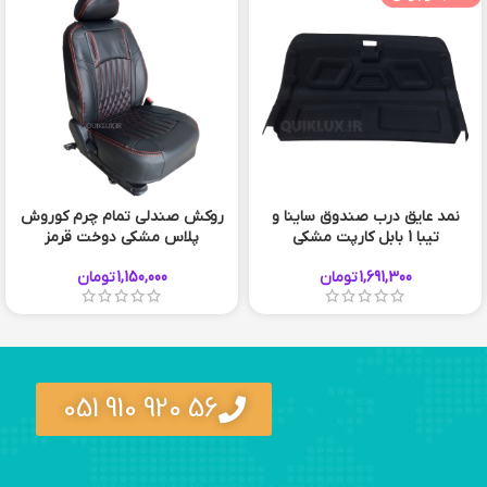
نمد عایق درب صندوق ساینا و
روکش صندلی تمام چرم کوروش
تیبا 1 بابل کارپت مشکی
پلاس مشکی دوخت قرمز
1,691,300
تومان
1,150,000
تومان
56 920 910 051