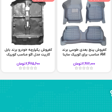
کفپوش پنج بعدی طوسی برند
کفپوش یکپارچه خودرو برند بابل
AM مناسب برای کوییک ساینا
کارپت مدل اکو مناسب کوییک
ساینا تیبا
2,972,000
تومان
2,485,600
تومان