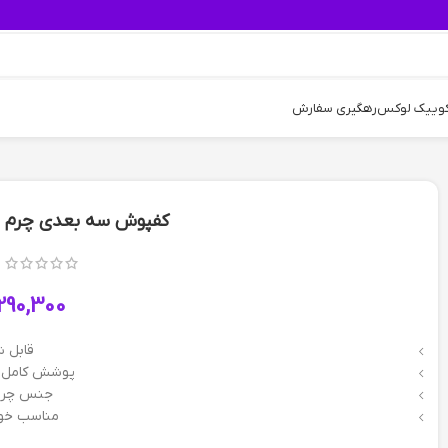
کوییک لوکس
رهگیری سفارش
کفپوش سه بعدی چرم 
290,300
قابل 
پوشش کامل 
جنس چرم
مناسب خو