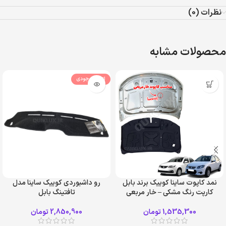
نظرات (0)
محصولات مشابه
اتمام موجودی
نمد کاپوت ساینا کوییک برند بابل
رو داشبوردی کوییک ساینا مدل
کارپت رنگ مشکی – خار مربعی
تافتینگ بابل
1,535,300
تومان
2,850,900
تومان