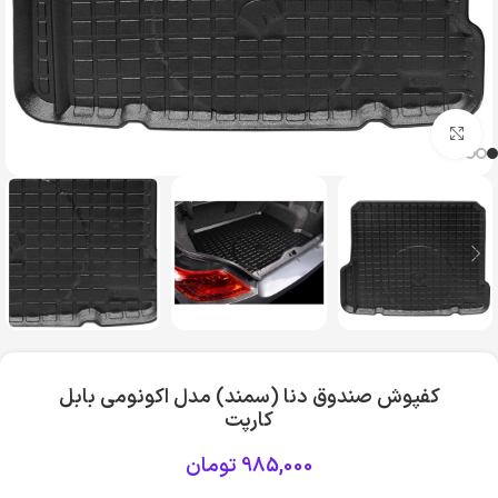
بزرگنمایی تصویر
کفپوش صندوق دنا (سمند) مدل اکونومی بابل
کارپت
985,000
تومان