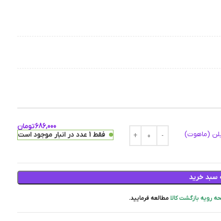
686,000
تومان
یلن (ماهوت)
فقط 1 عدد در انبار موجود است
 سبد خرید
ه رویه بازگشت کالا
مطالعه فرمایید.