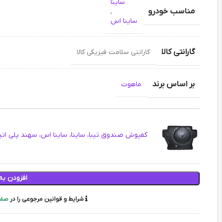
ساینا
مناسب خودرو
,
ساینا اس
گارانتی کالا
گارانتی سلامت فیزیکی کالا
بر اساس برند
ماهوت
کفپوش صندوق تیبا، ساینا، ساینا اس، سهند پلی ات
افزودن به
شرایط و قوانین مرجوعی را در
صفح