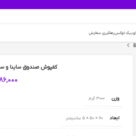
کوییک لوکس
رهگیری سفارش
کفپوش صندوق ساینا و سای
86,000
وزن
3000 گرم
ابعاد
70 × 50 × 5 سانتیمتر