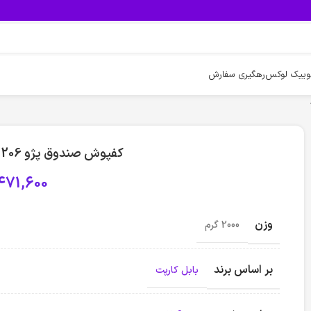
وییک لوکس
رهگیری سفارش
کفپوش صندوق پژو 206 مدل اکونومی بابل کارپت
471,600
وزن
2000 گرم
بر اساس برند
بابل کارپت