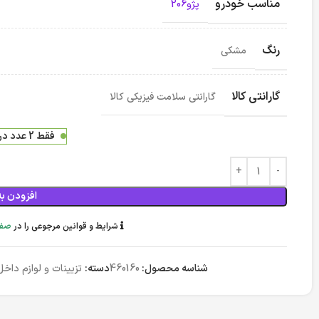
مناسب خودرو
پژو206
رنگ
مشکی
گارانتی کالا
گارانتی سلامت فیزیکی کالا
فقط 2 عدد در انبار موجود است
افزودن به
شرایط و قوانین مرجوعی را در
صفح
شناسه محصول:
460160
دسته:
تزیینات و لوازم داخل