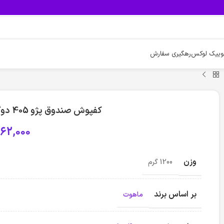
وییک لوکس
رهگیری سفارش
کفپوش صندوق پژو 405 دوگانه گاز مدل پلی ماهوت- کرم
62,000
وزن
1200 گرم
بر اساس برند
ماهوت