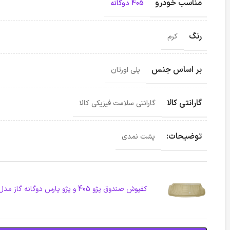
مناسب خودرو
405 دوگانه
رنگ
کرم
بر اساس جنس
پلی اورتان
گارانتی کالا
گارانتی سلامت فیزیکی کالا
توضیحات:
پشت نمدی
کفپوش صندوق پژو 405 و پژو پارس دوگانه گاز مدل پلی ماهوت- کرم