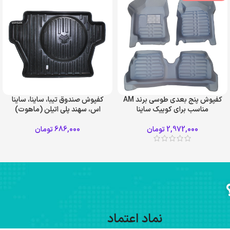
کفپوش پنج بعدی طوسی برند AM
کفپوش صندوق تیبا، ساینا، ساینا
مناسب برای کوییک ساینا
اس، سهند پلی اتیلن (ماهوت)
2,972,000
تومان
686,000
تومان
نماد اعتماد