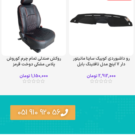
رو داشبوردی کوییک ساینا مانیتور
روکش صندلی تمام چرم کوروش
دار 7 اینچ مدل تافتینگ بابل
پلاس مشکی دوخت قرمز
2,912,000
تومان
1,150,000
تومان
56 920 910 051