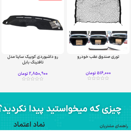
توری صندوق عقب خودرو
رو داشبوردی کوییک ساینا مدل
تافتینگ بابل
516,000
تومان
2,850,900
تومان
چیزی که میخواستید پیدا نکردید؟
نماد اعتماد
راهنمای مشتریان