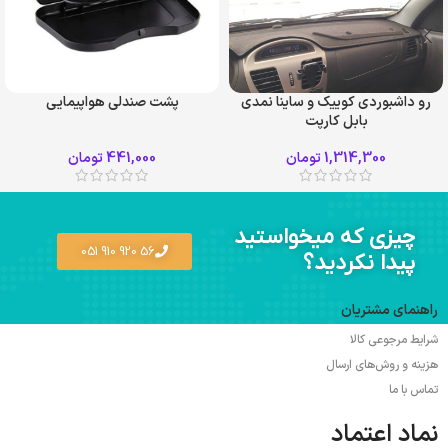
رو داشبوردي کوييک و ساینا نمدي
پشت صندلی هواپیمایی
بابل کارپت
طوسی
مشکی
طوسی
کرم
1,314,300
تومان
441,000
تومان
مشکی
چیزی که میخواستید
56 920 910 051
پیدا نکردید؟
راهنمای مشتریان
شرایط مرجوعی کالا
هزینه و روش‌های ارسال
تماس با ما
نماد اعتماد