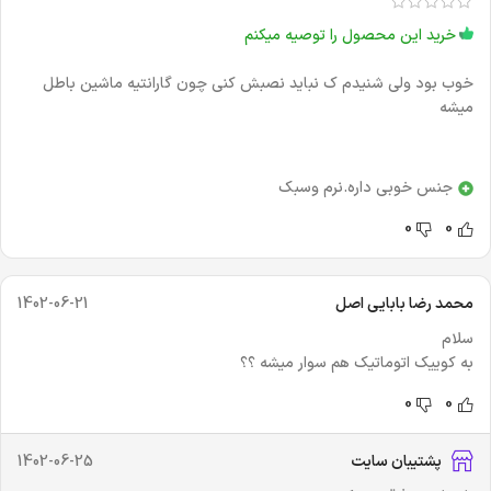
خرید این محصول را توصیه میکنم
خوب بود ولی شنیدم ک نباید نصبش کنی چون گارانتیه ماشین باطل
میشه
جنس خوبی داره.نرم وسبک
0
0
محمد رضا بابایی اصل
1402-06-21
سلام
به کوییک اتوماتیک هم سوار میشه ؟؟
0
0
پشتیبان سایت
1402-06-25