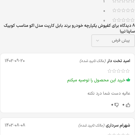
1
0
0
8 دیدگاه برای
کفپوش یکپارچه خودرو برند بابل کارپت مدل اکو مناسب کوییک
ساینا تیبا
اميد تخت دار
1402-09-20
(مالک تایید شده)
خرید این محصول را توصیه میکنم
عالیه دست شما درد نکنه
0
0
شهرام سرداری
1402-08-08
(مالک تایید شده)