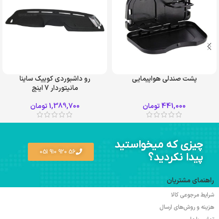
پشت صندلی هواپیمایی
رو داشبوردی کوییک ساینا
مانیتوردار 7 اینچ
طوسی
کرم
441,000
تومان
1,389,700
تومان
مشکی
چیزی که میخواستید
56 920 910 051
پیدا نکردید؟
راهنمای مشتریان
شرایط مرجوعی کالا
هزینه و روش‌های ارسال