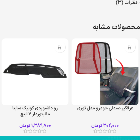
نظرات (3)
محصولات مشابه
عرقگیر صندلی خودرو مدل توری
رو داشبوردی کوییک ساینا
مانیتوردار 7 اینچ
302,000
تومان
1,389,700
تومان