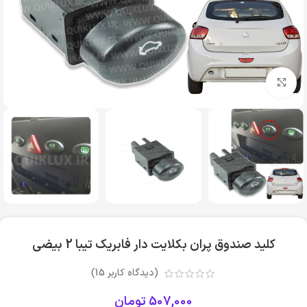
بزرگنمایی تصویر
کلید صندوق پران بکلایت دار فابریک تیبا 2 بیضی
(دیدگاه کاربر
15
)
507,000
تومان