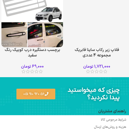
فلاپ زیر رکاب ساینا فابریک
برچسب دستگیره درب کوییک رنگ
مجموعه 4 عددی
سفید
1,721,000
تومان
69,000
تومان
چیزی که میخواستید
56 920 910 051
پیدا نکردید؟
راهنمای مشتریان
شرایط مرجوعی کالا
هزینه و روش‌های ارسال