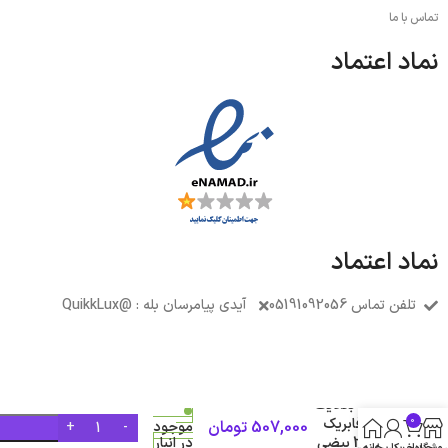
تماس با ما
نماد اعتماد
نماد اعتماد
تلفن تماس 05191092056
آیدی پیامرسان بله : @QuikkLux
کلید صندوق
پران بکلایت
0
دار فابریک
507,000
تومان
موجود
تیبا 2 بیضی
در انبار